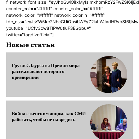
f_network_font_size="eyJhbGwiOiIxMyIsImxhbmRzY2FwZSI6IjEx
counter_color="#ffffff" counter_color_h="#ffffff"
network_color="#ffffff" network_color_h="#ffffff"
tdc_css="eyJsYW5kc2NhcGUiOnsibWFyZ2luLWJvdHRvbSI6IjMw
youtube="UCfv3cw8TlPW0tluF3EGpbuA"
twitter="tagdivofficial"]
Новые статьи
Грузия: Лауреаты Премии мира
рассказывают истории о
примирении
Война с женским лицом: как СМИ
работать, чтобы не навредить