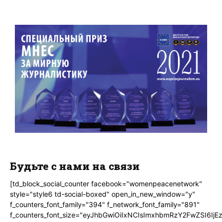
Будьте с нами на связи
[td_block_social_counter facebook="womenpeacenetwork"
style="style6 td-social-boxed" open_in_new_window="y"
f_counters_font_family="394" f_network_font_family="891"
f_counters_font_size="eyJhbGwiOiIxNCIsImxhbmRzY2FwZSI6IjE