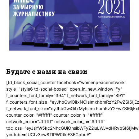
Будьте с нами на связи
[td_block_social_counter facebook="womenpeacenetwork"
style="style6 td-social-boxed" open_in_new_window="y"
f_counters_font_family="394" f_network_font_family="891"
f_counters_font_size="eyJhbGwiOiIxNCIsImxhbmRzY2FwZSI6IjE
f_network_font_size="eyJhbGwiOiIxMyIsImxhbmRzY2FwZSI6IjEx
counter_color="#ffffff" counter_color_h="#ffffff"
network_color="#ffffff" network_color_h="#ffffff"
tdc_css="eyJsYW5kc2NhcGUiOnsibWFyZ2luLWJvdHRvbSI6IjMw
youtube="UCfv3cw8TlPW0tluF3EGpbuA"