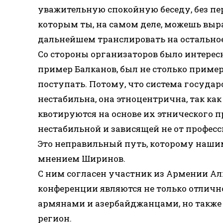
уважительную спокойную беседу, без пере
которым ты, на самом деле, можешь выра
дальнейшем транслировать на остальное
Со стороны организаторов было интересн
пример Балканов, был не столько пример
поступать. Потому, что система государ
нестабильна, она этноцентрична, так ка
квотируются на основе их этнического п
нестабильной и зависящей не от професс
Это неправильный путь, которому нашим
мнением Ширинов.
С ним согласен участник из Армении Аль
конференции являются не только отли
армянами и азербайджанцами, но также
регион.