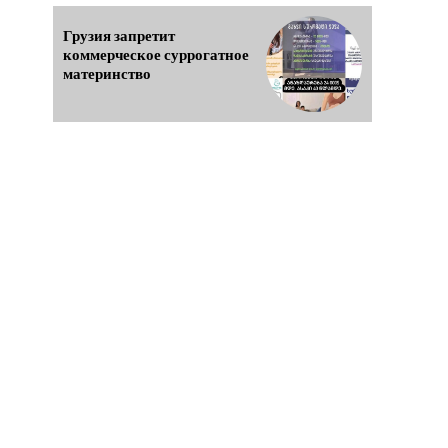
Грузия запретит
коммерческое суррогатное
материнство