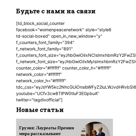
Будьте с нами на связи
[td_block_social_counter
facebook="womenpeacenetwork" style="style6
td-social-boxed" open_in_new_window="y"
f_counters_font_family="394"
f_network_font_family="891"
f_counters_font_size="eyJhbGwiOiIxNCIsImxhbmRzY2FwZSI
f_network_font_size="eyJhbGwiOiIxMyIsImxhbmRzY2FwZSI6
counter_color="#ffffff" counter_color_h="#ffffff"
network_color="#ffffff"
network_color_h="#ffffff"
tdc_css="eyJsYW5kc2NhcGUiOnsibWFyZ2luLWJvdHRvbSI6
youtube="UCfv3cw8TlPW0tluF3EGpbuA"
twitter="tagdivofficial"]
Новые статьи
Грузия: Лауреаты Премии
мира рассказывают