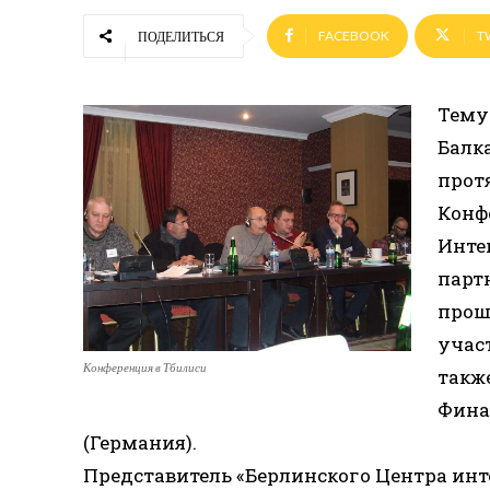
FACEBOOK
T
ПОДЕЛИТЬСЯ
Тему
Балк
прот
Конф
Инте
парт
прошл
учас
Конференция в Тбилиси
такж
Фина
(Германия).
Представитель «Берлинского Центра ин