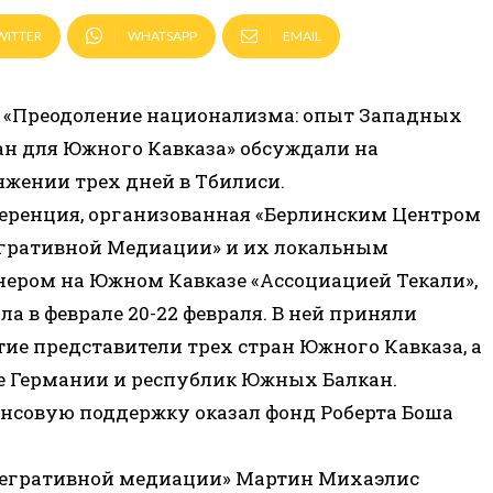
WITTER
WHATSAPP
EMAIL
 «Преодоление национализма: опыт Западных
ан для Южного Кавказа» обсуждали на
яжении трех дней в Тбилиси.
еренция, организованная «Берлинским Центром
гративной Медиации» и их локальным
нером на Южном Кавказе «Ассоциацией Текали»,
а в феврале 20-22 февраля. В ней приняли
тие представители трех стран Южного Кавказа, а
е Германии и республик Южных Балкан.
нсовую поддержку оказал фонд Роберта Боша
тегративной медиации» Мартин Михаэлис