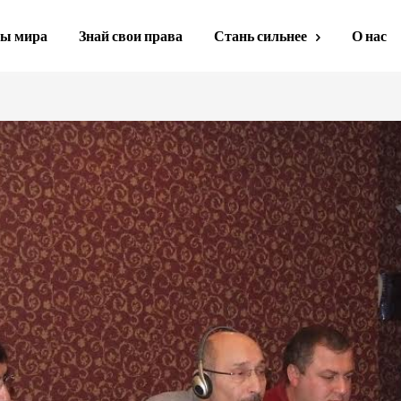
ы мира
Знай свои права
Стань сильнее
О нас