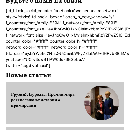
Будьте с нами на связи
[td_block_social_counter facebook="womenpeacenetwork"
style="style6 td-social-boxed" open_in_new_window="y"
f_counters_font_family="394" f_network_font_family="891"
f_counters_font_size="eyJhbGwiOiIxNCIsImxhbmRzY2FwZSI6IjE
f_network_font_size="eyJhbGwiOiIxMyIsImxhbmRzY2FwZSI6IjEx
counter_color="#ffffff" counter_color_h="#ffffff"
network_color="#ffffff" network_color_h="#ffffff"
tdc_css="eyJsYW5kc2NhcGUiOnsibWFyZ2luLWJvdHRvbSI6IjMw
youtube="UCfv3cw8TlPW0tluF3EGpbuA"
twitter="tagdivofficial"]
Новые статьи
Грузия: Лауреаты Премии мира
рассказывают истории о
примирении