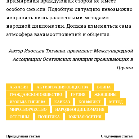
примирения враждующих сторон не имеет
особого смысла. Подобную ситуацию невозможно
исправить лишь различными методами
народной дипломатии. Должна измениться сама
атмосфера взаимоотношений и общения.
Автор Изольда Тигиева, президент Международной
Ассоциации Осетинских женщин проживающих в
Грузии
АБХАЗИЯ
АКТИВИЗАЦИЯ ОБЩЕСТВА
ВОЙНА
ГРАЖДАНСКОЕ ОБЩЕСТВО
ГРУЗИЯ
ЖЕНЩИНЫ
ИЗОЛЬДА ТИГИЕВА
КАВКАЗ
КОНФЛИКТ
МЕТОД
МИРОТВОРЧЕСТВО
НАРОДНАЯ ДИПЛОМАТИЯ
ОСЕТИНЫ
ПОЛИТИКА
ЮЖНАЯ ОСЕТИЯ
Предыдущая статья
Следующая статья