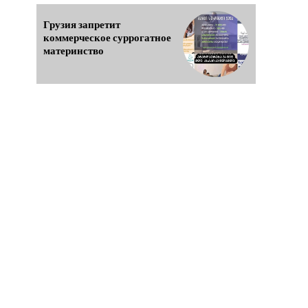
Грузия запретит
коммерческое суррогатное
материнство