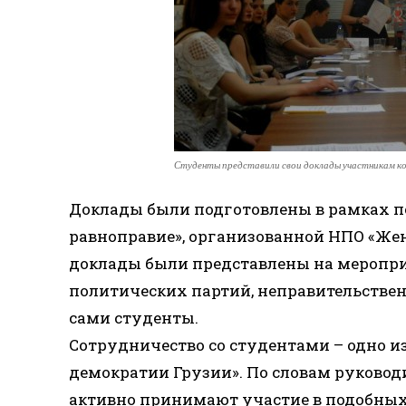
Студенты представили свои доклады участникам к
Доклады были подготовлены в рамках по
равноправие», организованной НПО «Жен
доклады были представлены на меропри
политических партий, неправительстве
сами студенты.
Сотрудничество со студентами – одно и
демократии Грузии». По словам руковод
активно принимают участие в подобны