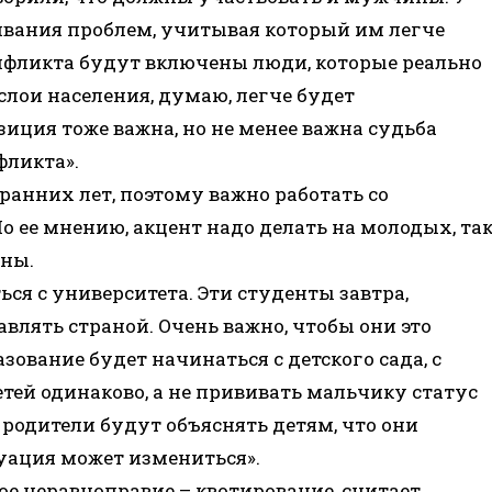
вания проблем, учитывая который им легче
онфликта будут включены люди, которые реально
лои населения, думаю, легче будет
зиция тоже важна, но не менее важна судьба
фликта».
анних лет, поэтому важно работать со
 ее мнению, акцент надо делать на молодых, та
аны.
ся с университета. Эти студенты завтра,
авлять страной. Очень важно, чтобы они это
зование будет начинаться с детского сада, с
тей одинаково, а не прививать мальчику статус
родители будут объяснять детям, что они
уация может измениться».
ое неравноправие – квотирование, считает