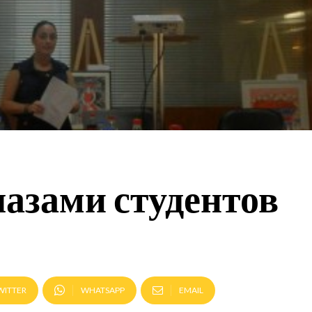
лазами студентов
WITTER
WHATSAPP
EMAIL