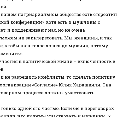
ей.
 нашем патриархальном обществе есть стереотип
ской конференции? Хотя есть и мужчины с
т, и поддерживают нас, но не очень
сможем их заинтересовать. Мы, женщины, и так
е, чтобы наш голос дошел до мужчин, потому
изменить».
частия в политической жизни – включенность в
в.
и не разрешить конфликты, то сделать политику
а организации «Согласие» Юлия Харашвили. Она
еговорном процессе должны участвовать
только одной его частью. Если бы в переговорах
ворили, что должны участвовать и мужчины. У