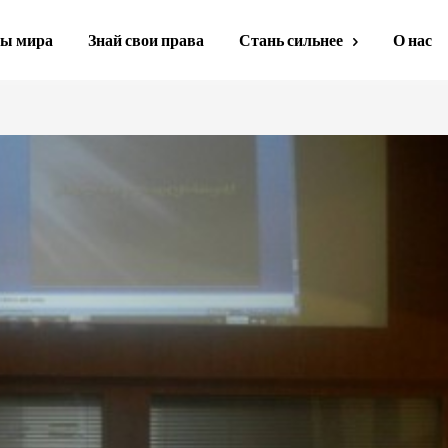
ы мира
Знай свои права
Стань сильнее
О нас