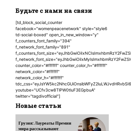
Будьте с нами на связи
[td_block_social_counter
facebook="womenpeacenetwork" style="style6
td-social-boxed" open_in_new_window="y"
f_counters_font_family="394"
f_network_font_family="891"
f_counters_font_size="eyJhbGwiOiIxNCIsImxhbmRzY2FwZSI
f_network_font_size="eyJhbGwiOiIxMyIsImxhbmRzY2FwZSI6
counter_color="#ffffff" counter_color_h="#ffffff"
network_color="#ffffff"
network_color_h="#ffffff"
tdc_css="eyJsYW5kc2NhcGUiOnsibWFyZ2luLWJvdHRvbSI6
youtube="UCfv3cw8TlPW0tluF3EGpbuA"
twitter="tagdivofficial"]
Новые статьи
Грузия: Лауреаты Премии
мира рассказывают