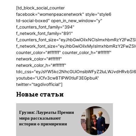
[td_block_social_counter
facebook="womenpeacenetwork" style="style6
td-social-boxed" open_in_new_window="y"
f_counters_font_family="394"
f_network_font_family="891"
f_counters_font_size="eyJhbGwiOiIxNCIsImxhbmRzY2FwZSI
f_network_font_size="eyJhbGwiOiIxMyIsImxhbmRzY2FwZSI6
counter_color="#ffffff" counter_color_h="#ffffff"
network_color="#ffffff"
network_color_h="#ffffff"
tdc_css="eyJsYW5kc2NhcGUiOnsibWFyZ2luLWJvdHRvbSI6
youtube="UCfv3cw8TlPW0tluF3EGpbuA"
twitter="tagdivofficial"]
Новые статьи
Грузия: Лауреаты Премии
мира рассказывают
истории о примирении