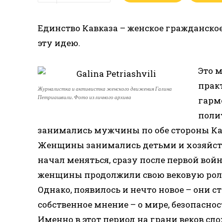
Единство Кавказа – женское гражданское
эту идею.
Это м
прак
Журналистка и активистка женского движения Галина
Петриашвили. Фото из личного архива
гарм
поли
занимались мужчины по обе стороны Кав
Женщины занимались детьми и хозяйством
начал меняться, сразу после первой войн
женщины продолжили свою вековую роль
Однако, появилось и нечто новое – они с
собственное мнение – о мире, безопаснос
Именно в этот период на грани веков сло