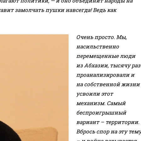
агают политики, — и оно объединит народы на
авит замолчать пушки навсегда! Ведь как
Очень просто. Мы,
насильственно
перемещенные люди
из Абхазии, тысячу раз
проанализировали и
на собственной жизни
усвоили этот
механизм. Самый
беспроигрышный
вариант – территории.
Вбрось спор на эту тем
– и война взрывается,