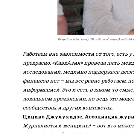
Мехрибан Зейналова, НПО «Чистый мир», Азербайд
Работаем вне зависимости от того, есть у
прекрасно, «КавкАзия» провела пять меж
исследований, медийно поддержала десят
финансов нет – мы все равно работаем, 
информацией. Это и есть в каком-то смыс
локальном проявлении, но ведь это модел
сообществах и других контекстах.
Цицино Джулухидзе, Ассоциация журна
Журналисты и женщины! – вот кто может