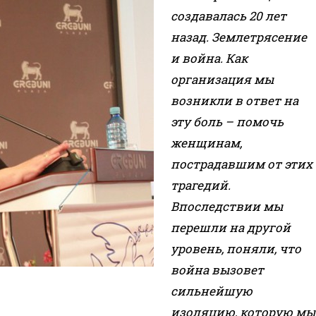
создавалась 20 лет
назад. Землетрясение
и война. Как
организация мы
возникли в ответ на
эту боль – помочь
женщинам,
пострадавшим от этих
трагедий.
Впоследствии мы
перешли на другой
уровень, поняли, что
война вызовет
сильнейшую
изоляцию, которую мы