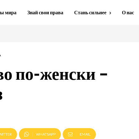
ы мира
Знай свои права
Стань сильнее
О нас
А
о по-женски –
з
WITTER
WHATSAPP
EMAIL