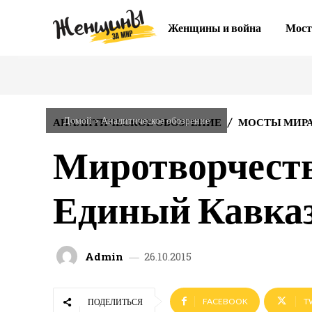
Женщины и война
Мост
Домой
Аналитическое обозрение
АНАЛИТИЧЕСКОЕ ОБОЗРЕНИЕ
МОСТЫ МИР
Миротворчеств
Единый Кавка
Admin
26.10.2015
FACEBOOK
T
ПОДЕЛИТЬСЯ