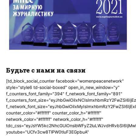
Будьте с нами на связи
[td_block_social_counter facebook="womenpeacenetwork"
style="style6 td-social-boxed" open_in_new_window="y"
f_counters_font_family="394" f_network_font_family="891"
f_counters_font_size="eyJhbGwiOiIxNCIsImxhbmRzY2FwZSI6IjE
f_network_font_size="eyJhbGwiOiIxMyIsImxhbmRzY2FwZSI6IjEx
counter_color="#ffffff" counter_color_h="#ffffff"
network_color="#ffffff" network_color_h="#ffffff"
tdc_css="eyJsYW5kc2NhcGUiOnsibWFyZ2luLWJvdHRvbSI6IjMw
youtube="UCfv3cw8TlPW0tluF3EGpbuA"