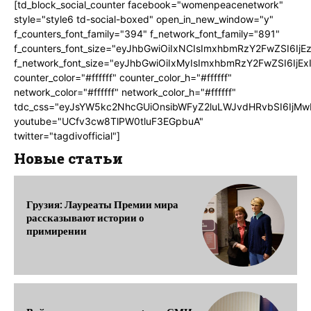
[td_block_social_counter facebook="womenpeacenetwork"
style="style6 td-social-boxed" open_in_new_window="y"
f_counters_font_family="394" f_network_font_family="891"
f_counters_font_size="eyJhbGwiOiIxNCIsImxhbmRzY2FwZSI6IjE
f_network_font_size="eyJhbGwiOiIxMyIsImxhbmRzY2FwZSI6IjEx
counter_color="#ffffff" counter_color_h="#ffffff"
network_color="#ffffff" network_color_h="#ffffff"
tdc_css="eyJsYW5kc2NhcGUiOnsibWFyZ2luLWJvdHRvbSI6IjMw
youtube="UCfv3cw8TlPW0tluF3EGpbuA"
twitter="tagdivofficial"]
Новые статьи
Грузия: Лауреаты Премии мира
рассказывают истории о
примирении