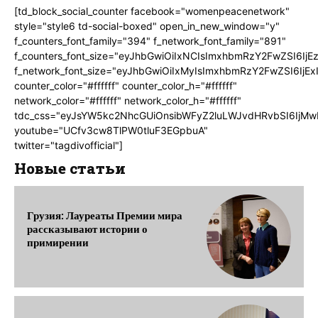
[td_block_social_counter facebook="womenpeacenetwork"
style="style6 td-social-boxed" open_in_new_window="y"
f_counters_font_family="394" f_network_font_family="891"
f_counters_font_size="eyJhbGwiOiIxNCIsImxhbmRzY2FwZSI6IjE
f_network_font_size="eyJhbGwiOiIxMyIsImxhbmRzY2FwZSI6IjEx
counter_color="#ffffff" counter_color_h="#ffffff"
network_color="#ffffff" network_color_h="#ffffff"
tdc_css="eyJsYW5kc2NhcGUiOnsibWFyZ2luLWJvdHRvbSI6IjMw
youtube="UCfv3cw8TlPW0tluF3EGpbuA"
twitter="tagdivofficial"]
Новые статьи
Грузия: Лауреаты Премии мира
рассказывают истории о
примирении