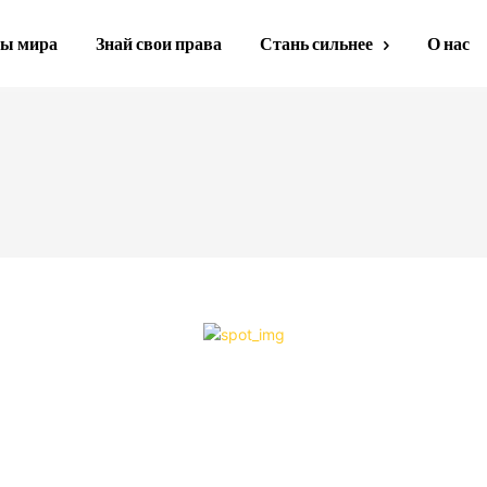
ы мира
Знай свои права
Стань сильнее
О нас