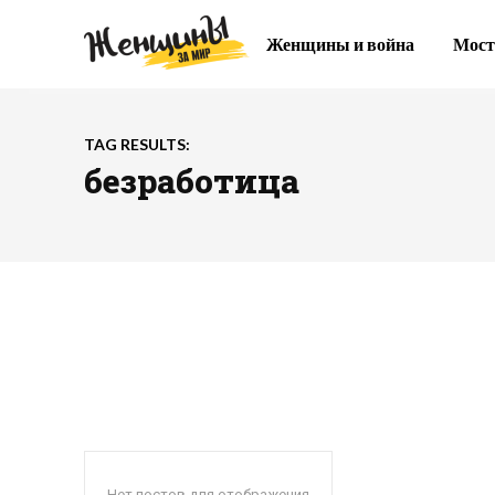
Женщины и война
Мост
TAG RESULTS:
безработица
Нет постов для отображения