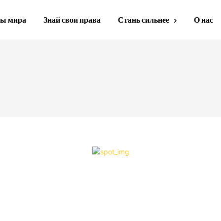
ы мира
Знай свои права
Стань сильнее
О нас