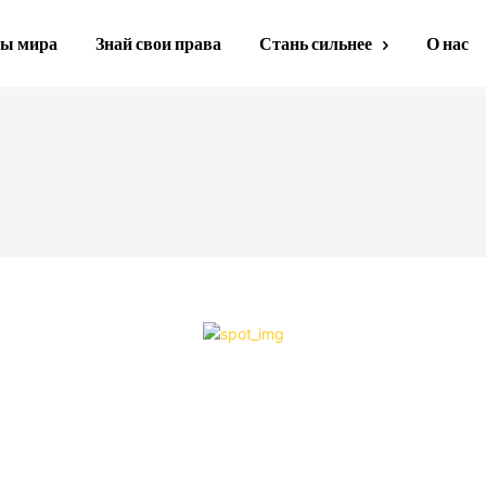
ы мира
Знай свои права
Стань сильнее
О нас