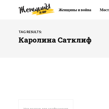
Женщины и война
Мост
TAG RESULTS:
Каролина Сатклиф
Нет постов для отображения