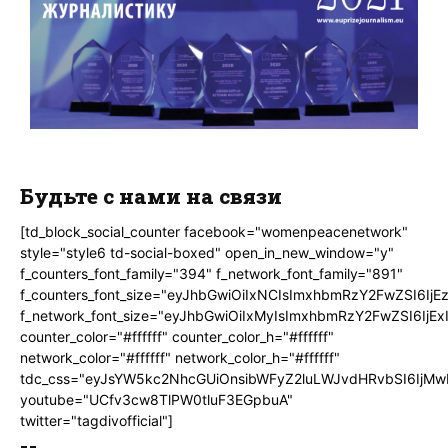
Будьте с нами на связи
[td_block_social_counter facebook="womenpeacenetwork"
style="style6 td-social-boxed" open_in_new_window="y"
f_counters_font_family="394" f_network_font_family="891"
f_counters_font_size="eyJhbGwiOiIxNCIsImxhbmRzY2FwZSI6IjE
f_network_font_size="eyJhbGwiOiIxMyIsImxhbmRzY2FwZSI6IjEx
counter_color="#ffffff" counter_color_h="#ffffff"
network_color="#ffffff" network_color_h="#ffffff"
tdc_css="eyJsYW5kc2NhcGUiOnsibWFyZ2luLWJvdHRvbSI6IjMw
youtube="UCfv3cw8TlPW0tluF3EGpbuA"
twitter="tagdivofficial"]