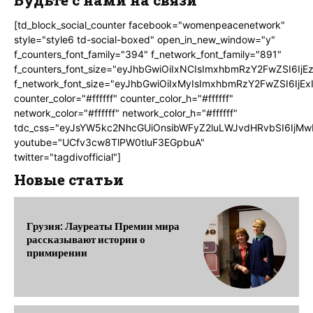
[td_block_social_counter facebook="womenpeacenetwork"
style="style6 td-social-boxed" open_in_new_window="y"
f_counters_font_family="394" f_network_font_family="891"
f_counters_font_size="eyJhbGwiOiIxNCIsImxhbmRzY2FwZSI6IjE
f_network_font_size="eyJhbGwiOiIxMyIsImxhbmRzY2FwZSI6IjEx
counter_color="#ffffff" counter_color_h="#ffffff"
network_color="#ffffff" network_color_h="#ffffff"
tdc_css="eyJsYW5kc2NhcGUiOnsibWFyZ2luLWJvdHRvbSI6IjMw
youtube="UCfv3cw8TlPW0tluF3EGpbuA"
twitter="tagdivofficial"]
Новые статьи
Грузия: Лауреаты Премии мира
рассказывают истории о
примирении