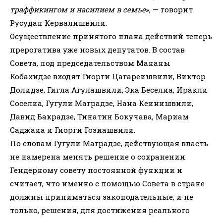
траффикингом и насилием в семье
», — говорит
Русудан Кервалишвили.
Осуществление принятого плана действий теперь
прерогатива уже новых депутатов. В состав
Совета, под председательством Мананы
Кобахидзе входят Гиорги Цагареишвили, Виктор
Долидзе, Гигла Агулашвили, Эка Беселиа, Иракли
Соселиа, Гугули Маградзе, Нана Кеинишвили,
Давид Бакрадзе, Тинатин Бокучава, Мариам
Саджаиа и Гиорги Гозиашвили.
По словам Гугули Маградзе, действующая власть
не намерена менять решение о сохранении
Гендерному совету постоянной функции и
считает, что именно с помощью Совета в стране
должны приниматься законодательные, и не
только, решения, для достижения реального