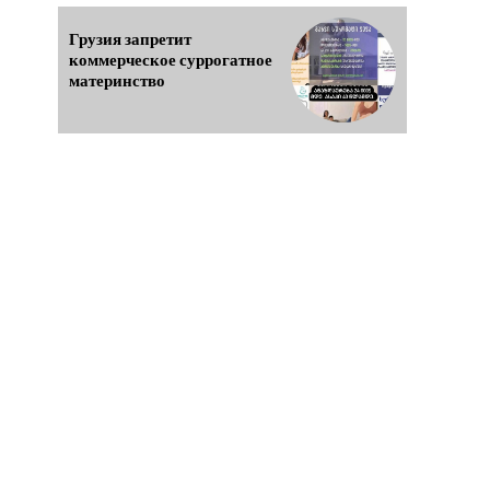
Грузия запретит
коммерческое суррогатное
материнство