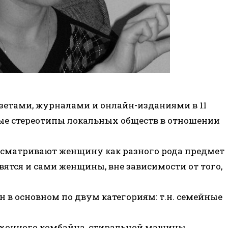
азетами, журналами и онлайн-изданиями в 11
ые стереотипы локальных обществ в отношении
сматривают женщину как разного рода предмет
вятся и сами женщины, вне зависимости от того,
в основном по двум категориям: т.н. семейные
онного комбайна, стиральной машины,