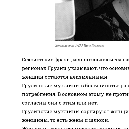
Журналистка IWPR Нино Герзмава
Сексистские фразы, использовавшиеся г
регионах Грузии указывают, что основн
женщин остаются неизменными.
Грузинские мужчины в большинстве рас
потребления. В основном этому не проти
согласны они с этим или нет.
Грузинские мужчины сортируют женщин 
женщины, то есть жены и шлюхи.
Женщины-жены совмещают функции кух