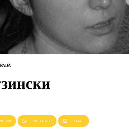
РАВА
узински
WITTER
WHATSAPP
EMAIL