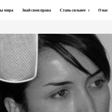
ы мира
Знай свои права
Стань сильнее
О нас