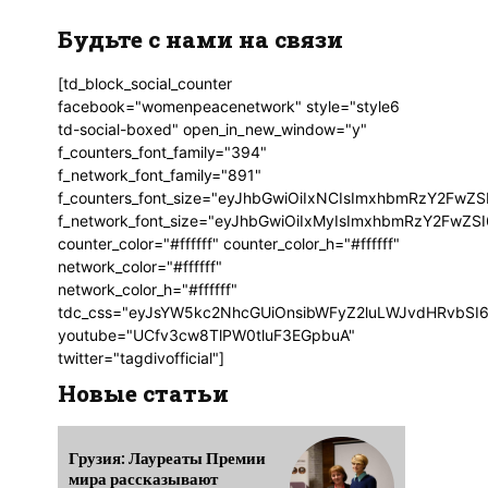
Будьте с нами на связи
[td_block_social_counter
facebook="womenpeacenetwork" style="style6
td-social-boxed" open_in_new_window="y"
f_counters_font_family="394"
f_network_font_family="891"
f_counters_font_size="eyJhbGwiOiIxNCIsImxhbmRzY2FwZSI
f_network_font_size="eyJhbGwiOiIxMyIsImxhbmRzY2FwZSI6
counter_color="#ffffff" counter_color_h="#ffffff"
network_color="#ffffff"
network_color_h="#ffffff"
tdc_css="eyJsYW5kc2NhcGUiOnsibWFyZ2luLWJvdHRvbSI6
youtube="UCfv3cw8TlPW0tluF3EGpbuA"
twitter="tagdivofficial"]
Новые статьи
Грузия: Лауреаты Премии
мира рассказывают