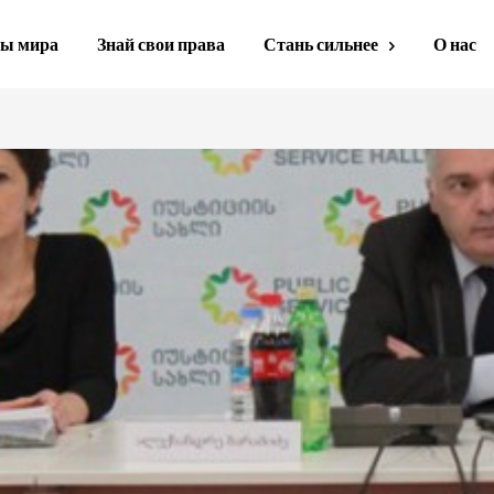
ы мира
Знай свои права
Стань сильнее
О нас