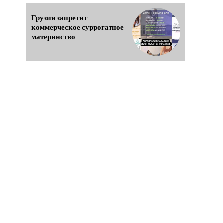
Грузия запретит
коммерческое суррогатное
материнство
д