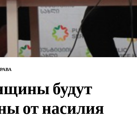
РАВА
нщины будут
ы от насилия