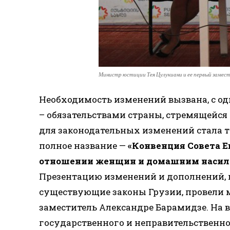
Министр юстиции Тея Цулукиани и ее первый замес
Необходимость изменений вызвана, с од
– обязательствами страны, стремящейся 
для законодательных изменений стала т
полное название —
«Конвенция Совета Е
отношении женщин и домашним насил
Презентацию изменений и дополнений, к
существующие законы Грузии, провели 
заместитель Александре Барамидзе. На 
государственного и неправительственно