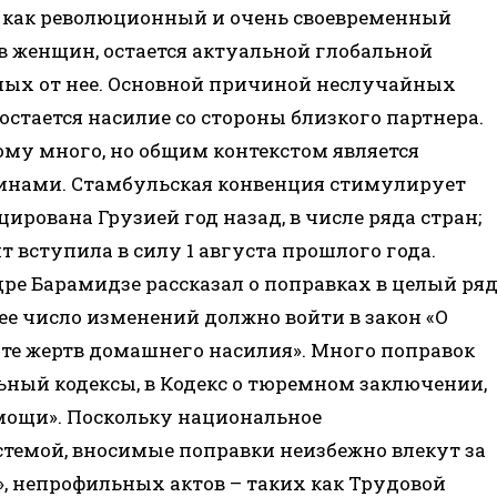
как революционный и очень своевременный
в женщин, остается актуальной глобальной
дных от нее. Основной причиной неслучайных
стается насилие со стороны близкого партнера.
ому много, но общим контекстом является
нами. Стамбульская конвенция стимулирует
ирована Грузией год назад, в числе ряда стран;
вступила в силу 1 августа прошлого года.
е Барамидзе рассказал о поправках в целый ря
е число изменений должно войти в закон «О
те жертв домашнего насилия». Много поправок
ьный кодексы, в Кодекс о тюремном заключении,
омощи». Поскольку национальное
стемой, вносимые поправки неизбежно влекут за
», непрофильных актов – таких как Трудовой