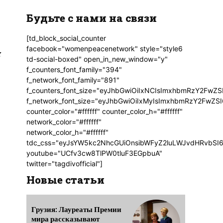
Будьте с нами на связи
[td_block_social_counter
facebook="womenpeacenetwork" style="style6
и
td-social-boxed" open_in_new_window="y"
f_counters_font_family="394"
f_network_font_family="891"
f_counters_font_size="eyJhbGwiOiIxNCIsImxhbmRzY2FwZSI
f_network_font_size="eyJhbGwiOiIxMyIsImxhbmRzY2FwZSI6
counter_color="#ffffff" counter_color_h="#ffffff"
network_color="#ffffff"
network_color_h="#ffffff"
tdc_css="eyJsYW5kc2NhcGUiOnsibWFyZ2luLWJvdHRvbSI6
youtube="UCfv3cw8TlPW0tluF3EGpbuA"
twitter="tagdivofficial"]
Новые статьи
Грузия: Лауреаты Премии
мира рассказывают