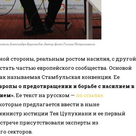
титель Александре Барамидзе. Автор фото Галина Петриашвили
ной стороны, реальным ростом насилия, с другой
стать частью европейского сообщества. Основой
ак называемая Стамбульская конвенция. Ее
вропы о предотвращении и борьбе с насилием в
ием».
Ее текст на русском —
по ссылке.
оторые предлагается ввести в ныне
министр юстиции Тея Цулукиани и ее первый
встрече присутствовали эксперты из
го секторов.