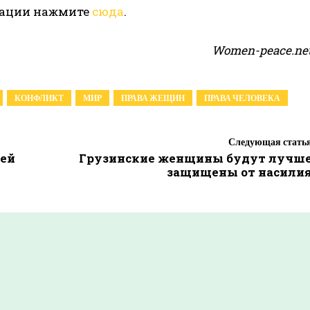
мации нажмите
сюда
.
Women-peace.ne
КОНФЛИКТ
МИР
ПРАВА ЖЕЩИН
ПРАВА ЧЕЛОВЕКА
Следующая стать
ней
Грузинские женщины будут лучш
защищены от насили