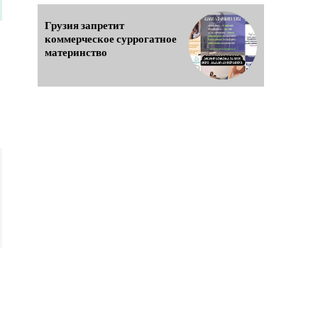
Грузия запретит
коммерческое суррогатное
материнство