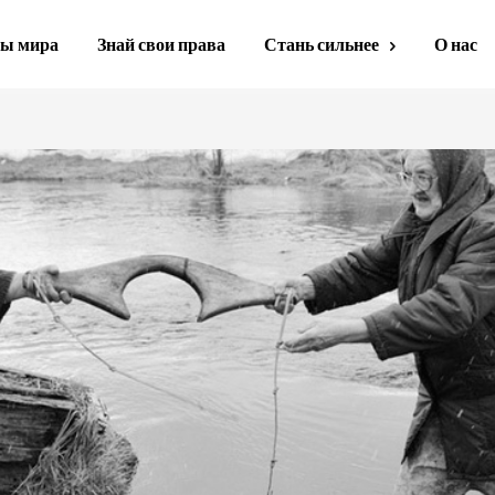
ы мира
Знай свои права
Стань сильнее
О нас