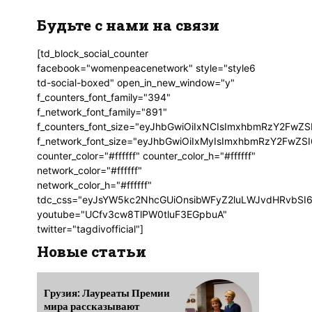
Будьте с нами на связи
[td_block_social_counter
facebook="womenpeacenetwork" style="style6
td-social-boxed" open_in_new_window="y"
f_counters_font_family="394"
f_network_font_family="891"
f_counters_font_size="eyJhbGwiOiIxNCIsImxhbmRzY2FwZSI
f_network_font_size="eyJhbGwiOiIxMyIsImxhbmRzY2FwZSI6
counter_color="#ffffff" counter_color_h="#ffffff"
network_color="#ffffff"
network_color_h="#ffffff"
tdc_css="eyJsYW5kc2NhcGUiOnsibWFyZ2luLWJvdHRvbSI6
youtube="UCfv3cw8TlPW0tluF3EGpbuA"
twitter="tagdivofficial"]
Новые статьи
Грузия: Лауреаты Премии
мира рассказывают