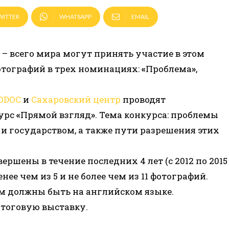
WITTER
WHATSAPP
EMAIL
– всего мира могут принять участие в этом
отографий в трех номинациях:
«
Проблема
»
,
ODOC
и
Сахаровский центр
проводят
урс
«
Прямой взгляд
»
. Тема конкурса: проблемы
и государством, а также пути разрешения этих
ршены в течение последних 4 лет (с 2012 по 2015
нее чем из 5 и не более чем из 11 фотографий.
м должны быть на английском языке.
итоговую выставку.