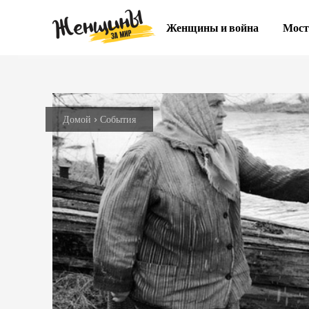
Женщины и война
Мост
Домой
События