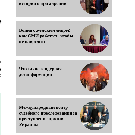
истории о примирении
t
Война с женским лицом:
как СМИ работать, чтобы
не навредить
я
е
Что такое гендерная
я
дезинформация
Международный центр
судебного преследования за
преступление против
Украины