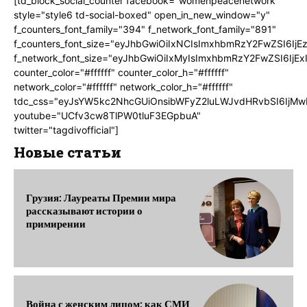
[td_block_social_counter facebook="womenpeacenetwork"
style="style6 td-social-boxed" open_in_new_window="y"
f_counters_font_family="394" f_network_font_family="891"
f_counters_font_size="eyJhbGwiOiIxNCIsImxhbmRzY2FwZSI6IjE
f_network_font_size="eyJhbGwiOiIxMyIsImxhbmRzY2FwZSI6IjEx
counter_color="#ffffff" counter_color_h="#ffffff"
network_color="#ffffff" network_color_h="#ffffff"
tdc_css="eyJsYW5kc2NhcGUiOnsibWFyZ2luLWJvdHRvbSI6IjMw
youtube="UCfv3cw8TlPW0tluF3EGpbuA"
twitter="tagdivofficial"]
Новые статьи
Грузия: Лауреаты Премии мира
рассказывают истории о
примирении
Война с женским лицом: как СМИ