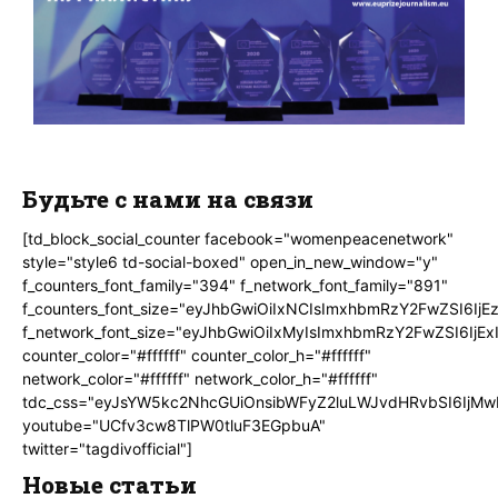
Будьте с нами на связи
[td_block_social_counter facebook="womenpeacenetwork"
style="style6 td-social-boxed" open_in_new_window="y"
f_counters_font_family="394" f_network_font_family="891"
f_counters_font_size="eyJhbGwiOiIxNCIsImxhbmRzY2FwZSI6IjE
f_network_font_size="eyJhbGwiOiIxMyIsImxhbmRzY2FwZSI6IjEx
counter_color="#ffffff" counter_color_h="#ffffff"
network_color="#ffffff" network_color_h="#ffffff"
tdc_css="eyJsYW5kc2NhcGUiOnsibWFyZ2luLWJvdHRvbSI6IjMw
youtube="UCfv3cw8TlPW0tluF3EGpbuA"
twitter="tagdivofficial"]
Новые статьи