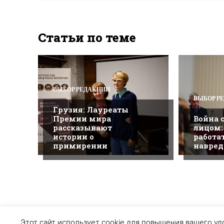
Статьи по теме
ВЫБОР РЕДАКЦИИ
ВЫБОР Р
Грузия: Лауреаты
Премии мира
Война 
рассказывают
лицом:
истории о
работа
примирении
навред
О ПРОЕКТЕ
ПЕРСОНАЛЬНЫЕ ДАННЫЕ
COOK
Этот сайт использует cookie для повышения вашего удо