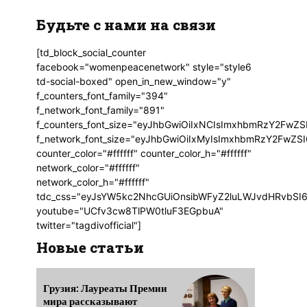
Будьте с нами на связи
[td_block_social_counter
facebook="womenpeacenetwork" style="style6
td-social-boxed" open_in_new_window="y"
f_counters_font_family="394"
f_network_font_family="891"
f_counters_font_size="eyJhbGwiOiIxNCIsImxhbmRzY2FwZSI
f_network_font_size="eyJhbGwiOiIxMyIsImxhbmRzY2FwZSI6
counter_color="#ffffff" counter_color_h="#ffffff"
network_color="#ffffff"
network_color_h="#ffffff"
tdc_css="eyJsYW5kc2NhcGUiOnsibWFyZ2luLWJvdHRvbSI6
youtube="UCfv3cw8TlPW0tluF3EGpbuA"
twitter="tagdivofficial"]
Новые статьи
Грузия: Лауреаты Премии
мира рассказывают