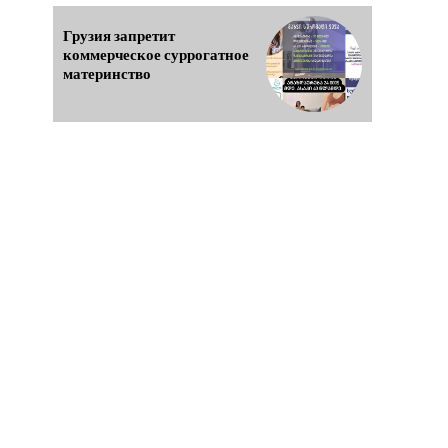
Грузия запретит
коммерческое суррогатное
материнство