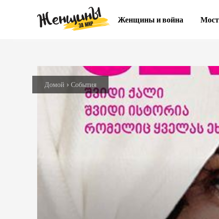
Женщины и война
Мост
Домой
События