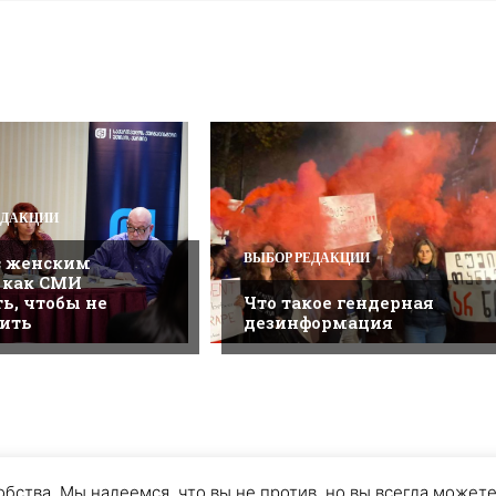
ЕДАКЦИИ
ВЫБОР РЕДАКЦИИ
с женским
 как СМИ
ть, чтобы не
Что такое гендерная
ить
дезинформация
IE ЗАПИСИ
ПРИСОЕДИНЯЙТЕСЬ
бства. Мы надеемся, что вы не против, но вы всегда можете