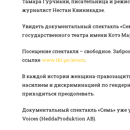
Тамара Гурчиани, писательница и режис
журналист Нестан Квиникадзе.
Увидеть документальный спектакль «Сем
государственного театра имени Котэ Мар
Посещение спектакля – свободное. Забр
ссылке
www.tkt.ge/seven
.
В каждой истории женщина-правозащитник
насилием и дискриминацией по гендерно
приходиться преодолевать.
Документальный спектакль «Семь» уже у
Voices (HeddaProduktion AB).