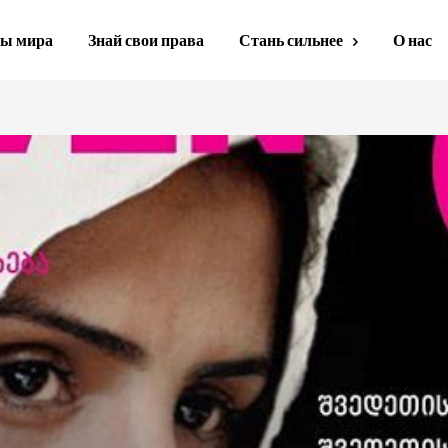
ы мира
Знай свои права
Стань сильнее
О нас