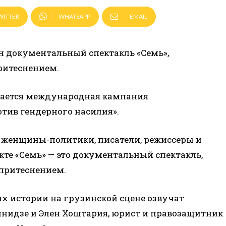
WITTER
WHATSAPP
EMAIL
ан документальный спектакль «Семь»,
ритеснением.
инается международная кампания
отив гендерного насилия».
е женщины-политики, писатели, режиссеры и
те «Семь» — это документальный спектакль,
притеснением.
х истории на грузинской сцене озвучат
нидзе и Элен Хоштария, юрист и правозащитник