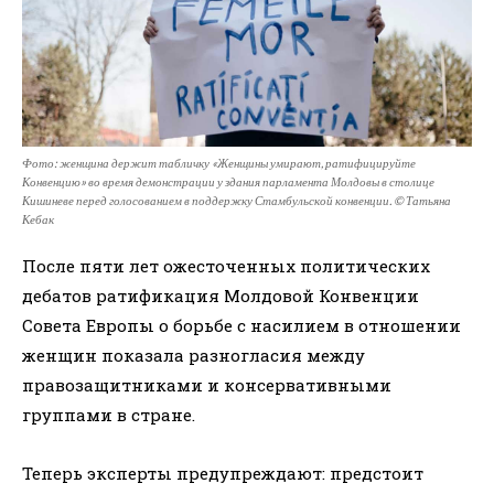
Фото: женщина держит табличку «Женщины умирают, ратифицируйте
Конвенцию» во время демонстрации у здания парламента Молдовы в столице
Кишиневе перед голосованием в поддержку Стамбульской конвенции. © Татьяна
Кебак
После пяти лет ожесточенных политических
дебатов ратификация Молдовой Конвенции
Совета Европы о борьбе с насилием в отношении
женщин показала разногласия между
правозащитниками и консервативными
группами в стране.
Теперь эксперты предупреждают: предстоит