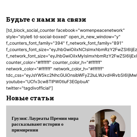
Будьте с нами на связи
[td_block_social_counter facebook="womenpeacenetwork"
style="style6 td-social-boxed" open_in_new_window="y"
f_counters_font_family="394" f_network_font_family="891"
f_counters_font_size="eyJhbGwiOiIxNCIsImxhbmRzY2FwZSI6IjE
f_network_font_size="eyJhbGwiOiIxMyIsImxhbmRzY2FwZSI6IjEx
counter_color="#ffffff" counter_color_h="#ffffff"
network_color="#ffffff" network_color_h="#ffffff"
tdc_css="eyJsYW5kc2NhcGUiOnsibWFyZ2luLWJvdHRvbSI6IjMw
youtube="UCfv3cw8TlPW0tluF3EGpbuA"
twitter="tagdivofficial"]
Новые статьи
Грузия: Лауреаты Премии мира
рассказывают истории о
примирении