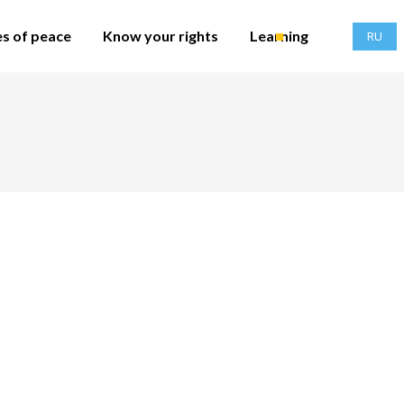
es of peace
Know your rights
Learning
RU