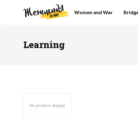
Women and War
Bridg
Learning
No posts to display