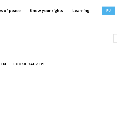
es of peace
Know your rights
Learning
RU
СТИ
COOKIE ЗАПИСИ