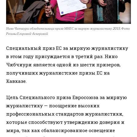
Нино Чипчиури обладательница приза МНЕС за мирную журналистику 2015. Фото
Регины Егоровой-Аскеровой
Специальный приз ЕС за мирную журналистику
в этом году присуждается в третий раз. Нино
Чибчиури является одной из шести призеров,
получивших журналистские призы ЕС на
Кавказе.
Цель Специального приза Евросоюза за мирную
журналистику — поощрение высоких
профессиональных стандартов журналистики,
которые способствуют утверждению доверия и
мира, так как сбалансированное освещение