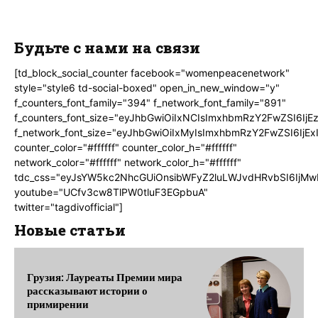
Будьте с нами на связи
[td_block_social_counter facebook="womenpeacenetwork"
style="style6 td-social-boxed" open_in_new_window="y"
f_counters_font_family="394" f_network_font_family="891"
f_counters_font_size="eyJhbGwiOiIxNCIsImxhbmRzY2FwZSI6IjE
f_network_font_size="eyJhbGwiOiIxMyIsImxhbmRzY2FwZSI6IjEx
counter_color="#ffffff" counter_color_h="#ffffff"
network_color="#ffffff" network_color_h="#ffffff"
tdc_css="eyJsYW5kc2NhcGUiOnsibWFyZ2luLWJvdHRvbSI6IjMw
youtube="UCfv3cw8TlPW0tluF3EGpbuA"
twitter="tagdivofficial"]
Новые статьи
Грузия: Лауреаты Премии мира
рассказывают истории о
примирении