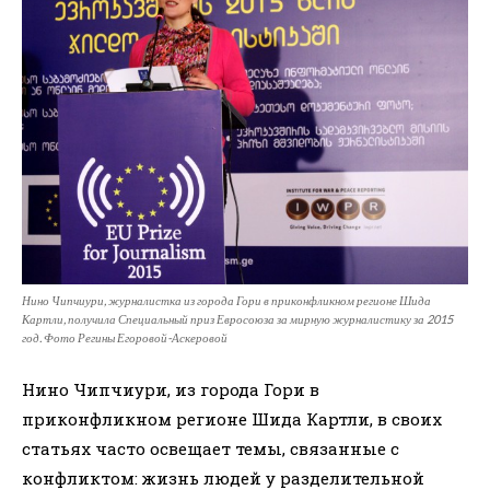
Нино Чипчиури, журналистка из города Гори в приконфликном регионе Шида
Картли, получила Специальный приз Евросоюза за мирную журналистику за 2015
год. Фото Регины Егоровой-Аскеровой
Нино Чипчиури, из города Гори в
приконфликном регионе Шида Картли, в своих
статьях часто освещает темы, связанные с
конфликтом: жизнь людей у разделительной