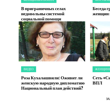
В приграничных селах
Беседа г
недовольны системой
женщин 
социальной помощи
ВИДЕО
ЖЕНЩИНЫ
Роза Кухалашвили: Оживит ли
Сеть «С
женскую народную дипломатию
ВПЛ
Национальный план действий?
З