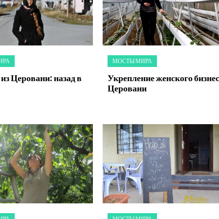
ИРА
МОСТЫ МИРА
из Церовани: назад в
Укрепление женского бизнес
Церовани
ИРА
МОСТЫ МИРА