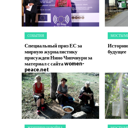
СОБЫТИЯ
МОСТЫ М
Специальный приз ЕС за
Истории 
мирную журналистику
будущее
присужден Нино Чипчиури за
материал с сайта women-
peace.net
ЖЕНЩИНЫ И ВОЙНА
МОСТЫ М