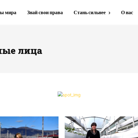
ы мира
Знай свои права
Стань сильнее
О нас
ные лица