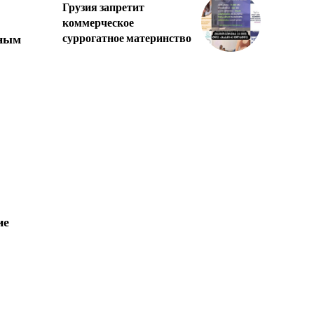
Грузия запретит
коммерческое
суррогатное материнство
зным
ие