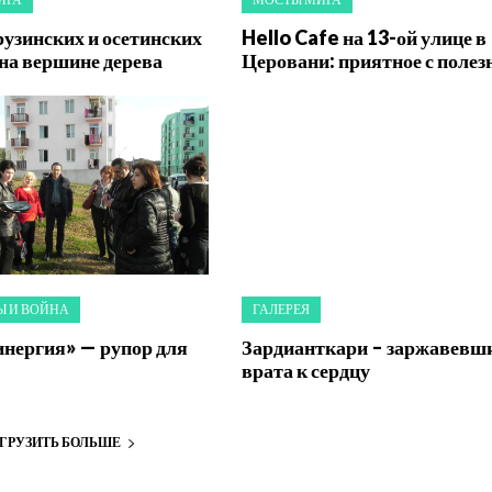
рузинских и осетинских
Hello Cafe на 13-ой улице в
на вершине дерева
Церовани: приятное с поле
 И ВОЙНА
ГАЛЕРЕЯ
инергия» — рупор для
Зардианткари – заржавевш
врата к сердцу
АГРУЗИТЬ БОЛЬШЕ