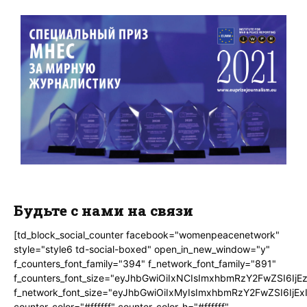
Будьте с нами на связи
[td_block_social_counter facebook="womenpeacenetwork"
style="style6 td-social-boxed" open_in_new_window="y"
f_counters_font_family="394" f_network_font_family="891"
f_counters_font_size="eyJhbGwiOiIxNCIsImxhbmRzY2FwZSI6IjE
f_network_font_size="eyJhbGwiOiIxMyIsImxhbmRzY2FwZSI6IjEx
counter_color="#ffffff" counter_color_h="#ffffff"