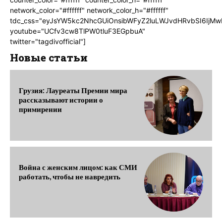
network_color="#ffffff" network_color_h="#ffffff"
tdc_css="eyJsYW5kc2NhcGUiOnsibWFyZ2luLWJvdHRvbSI6IjMw
youtube="UCfv3cw8TlPW0tluF3EGpbuA"
twitter="tagdivofficial"]
Новые статьи
Грузия: Лауреаты Премии мира
рассказывают истории о
примирении
Война с женским лицом: как СМИ
работать, чтобы не навредить