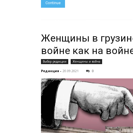
Continue
Женщины в грузинс
войне как на войн
Выбор редакции
Женщины и война
Редакция
-
20.09.2021
0