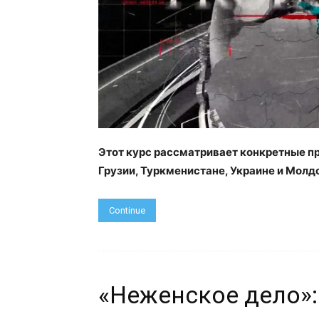
Этот курс рассматрива
ет конкретные п
Грузии, Туркменистане, Украине и Молд
Continue
«Неженское дело»: