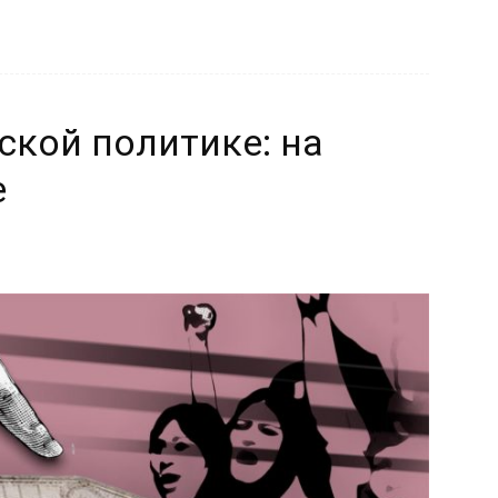
кой политике: на
е