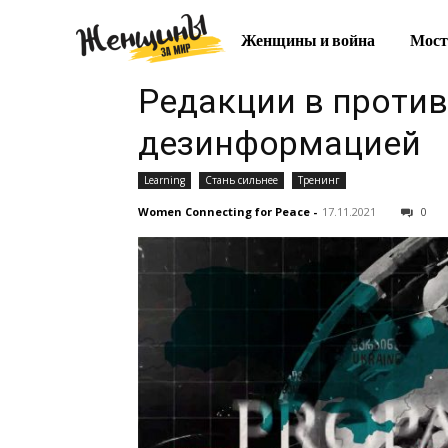
Женщины и война
Мост
Редакции в против
дезинформацией
Learning
Стань сильнее
Тренинг
Women Connecting for Peace
-
17.11.2021
0