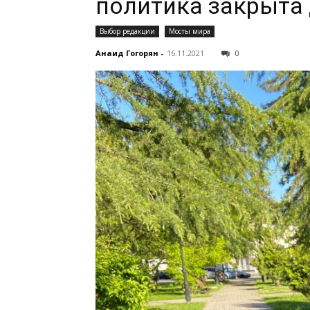
политика закрыта
Выбор редакции
Мосты мира
Анаид Гогорян
-
16.11.2021
0