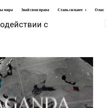
ы мира
Знай свои права
Стань сильнее
О нас
одействии с