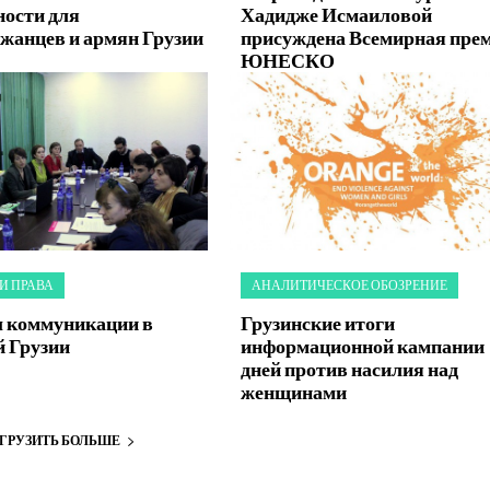
ности для
Хадидже Исмаиловой
жанцев и армян Грузии
присуждена Всемирная пре
ЮНЕСКО
И ПРАВА
АНАЛИТИЧЕСКОЕ ОБОЗРЕНИЕ
 коммуникации в
Грузинские итоги
й Грузии
информационной кампании 
дней против насилия над
женщинами
АГРУЗИТЬ БОЛЬШЕ