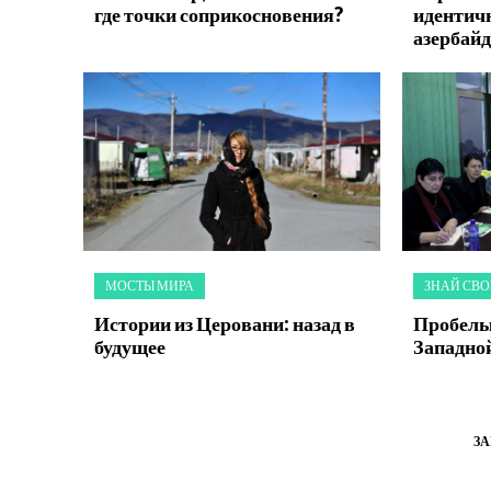
где точки соприкосновения?
идентич
азербайд
МОСТЫ МИРА
ЗНАЙ СВО
Истории из Церовани: назад в
Пробелы
будущее
Западно
З