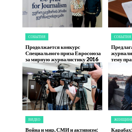
СОБЫТИЯ
СОБЫТИЯ
Продолжается конкурс
Предлаг
Специального приза Евросоюза
журнали
за мирную журналистику 2016
тему пр
ВИДЕО
ЖЕНЩИНЫ
Война и мир, СМИ и активизм:
Карабах