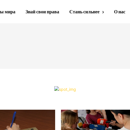
ы мира
Знай свои права
Стань сильнее
О нас