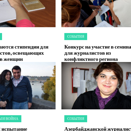
СОБЫТИЯ
аются стипендии для
Конкурс на участие в семин
стов, освещающих
для журналистов из
ав женщин
конфликтного региона
 И ВОЙНА
СОБЫТИЯ
: испытание
Азербайджанской журналис